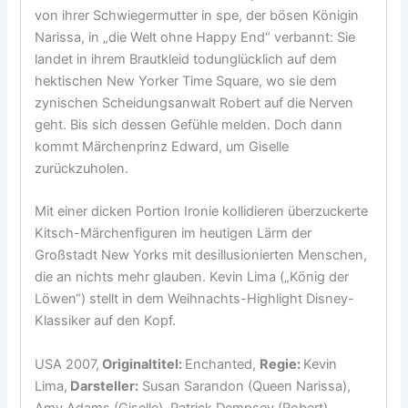
von ihrer Schwiegermutter in spe, der bösen Königin
Narissa, in „die Welt ohne Happy End“ verbannt: Sie
landet in ihrem Brautkleid todunglücklich auf dem
hektischen New Yorker Time Square, wo sie dem
zynischen Scheidungsanwalt Robert auf die Nerven
geht. Bis sich dessen Gefühle melden. Doch dann
kommt Märchenprinz Edward, um Giselle
zurückzuholen.
Mit einer dicken Portion Ironie kollidieren überzuckerte
Kitsch-Märchenfiguren im heutigen Lärm der
Großstadt New Yorks mit desillusionierten Menschen,
die an nichts mehr glauben. Kevin Lima („König der
Löwen“) stellt in dem Weihnachts-Highlight Disney-
Klassiker auf den Kopf.
USA 2007,
Originaltitel:
Enchanted,
Regie:
Kevin
Lima,
Darsteller:
Susan Sarandon (Queen Narissa),
Amy Adams (Giselle), Patrick Dempsey (Robert),