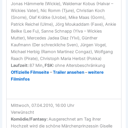
Jonas Hämmerle (Wickie), Waldemar Kobus (Halvar –
Wickies Vater), Nic Romm (Tjure), Christian Koch
(Snorre), Olaf Krätke (Urobe), Mike Maas (Gorm),
Patrick Reichel (Ulme), Jörg Moukaddam (Faxe), Ankie
Beilke (Lee Fu), Sanne Schnapp (Ylva – Wickies
Mutter), Mercedes Jadea Diaz (Ylvi), Günther
Kaufmann (Der schreckliche Sven), Jürgen Vogel,
Michael Herbig (Ramon Martinez Congaz), Wolfgang
Raach (Pirate), Christoph Maria Herbst (Pokka)
Laufzeit:
87 Min
, FSK:
ohne Altersbeschränkung
Offizielle Filmseite
–
Trailer ansehen
–
weitere
Filminfos
Mittwoch, 07.04.2010, 16:00 Uhr
Verwünscht
Komödie/Fantasy
:
Ausgerechnet am Tag ihrer
Hochzeit wird die schöne Märchenprinzessin Giselle