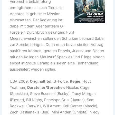
Verbrecherbekämpfung
ermöglichen es, auch Tiere als
Agenten in geheimer Mission
einzusetzen. Der Regierung ist
dabei mit dem Agententeam G-
Force ein Durchbruch gelungen: Fünf
Meerschweinchen sollen den Schurken Leonard Saber
zur Strecke bringen. Doch noch bevor sie den Auftrag
ausführen können, geraten Darwin, Juarez und Blaster
mit den Kollegen Maulwurf Speckles und Fliege Mooch
selbst in große Gefahr, als sie an eine Tierhandlung
ausgeliefert werden sollen.
USA 2009,
Originaltitel:
G-Force,
Regie:
Hoyt
Yeatman,
Darsteller/Sprecher:
Nicolas Cage
(Speckles), Steve Buscemi (Bucky), Tracy Morgan
(Blaster), Bill Nighy, Penelope Cruz (Juarez), Sam
Rockwell (Darwin), Will Arnett, Kelli Garner (Marcie),
Zach Galifianakis (Ben), Mini Anden (Christa), Niecy