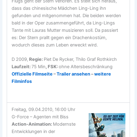
Flugs geht der Stern verloren. Es stellt sich heraus,
dass das chinesische Mädchen Ling-Ling ihn
gefunden und mitgenommen hat. Die beiden werden
bald in der Oper zusammengeführt, da Ling-Lings
Tante mit Lauras Mutter musizieren soll. Da passiert
es: Der Stern prallt gegen ein Drachenkostüm,
wodurch dieses zum Leben erweckt wird.
D 2009,
Regie:
Piet De Rycker, Thilo Graf Rothkirch
Laufzeit:
75 Min
, FSK:
ohne Altersbeschränkung
Offizielle Filmseite
–
Trailer ansehen
–
weitere
Filminfos
Freitag, 09.04.2010, 16:00 Uhr
G-Force – Agenten mit Biss
Action-Animation
:
Modernste
Entwicklungen in der