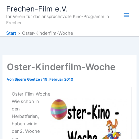
Zum
Frechen-Film e.V.
Inhalt
Ihr Verein für das anspruchsvolle Kino-Programm in
springen
Frechen
Start
Oster-Kinderfilm-Woche
Oster-Kinderfilm-Woche
Von
Bjoern Goetze
/
19. Februar 2010
Oster-Film-Woche
Wie schon in
den
Herbstferien,
haben wir in
der 2. Woche
der