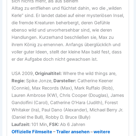
sich nichts mehr, als aus seinem
Alltag zu entfliehen und flüchtet dahin, wo die „wilden
Kerle“ sind. Er landet dabei auf einer mysteriösen Insel,
die fremde Kreaturen beherbergt, deren Gefühle
ebenso wild und unvorhersehbar sind, wie deren
Handlungen. Kurzerhand beschließen sie, Max zu
ihrem König zu ernennen. Anfangs überglücklich und
voller guter Ideen, stellt der kleine Max bald fest, dass
er der Aufgabe doch nicht gewachsen ist.
USA 2009,
Originaltitel:
Where the wild things are,
Regie:
Spike Jonze,
Darsteller:
Catherine Keener
(Connie), Max Records (Max), Mark Ruffalo (Rob),
Lauren Ambrose (KW), Chris Cooper (Douglas), James
Gandolfini (Carol), Catherine O’Hara (Judith), Forest
Whitaker (Ira), Paul Dano (Alexander), Michael Berry Jr.
(Daniel the Bull), Robby D. Bruce (Bully)
Laufzeit:
101 Min
, FSK:
Ab 6 Jahren
Offizielle Filmseite
–
Trailer ansehen
–
weitere