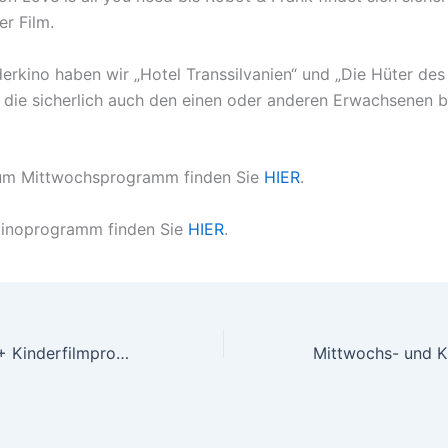
er Film.
erkino haben wir „Hotel Transsilvanien“ und „Die Hüter des 
 die sicherlich auch den einen oder anderen Erwachsenen b
zum Mittwochsprogramm finden Sie
HIER
.
kinoprogramm finden Sie
HIER
.
Das Mittwochs- + Kinderfilmprogramm für Nov/Dez 2012 steht fest