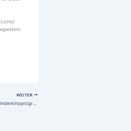
Lichts“
egeistern
WEITER
Mittwochs- und Kinderkinoprogramm für März/April 2013