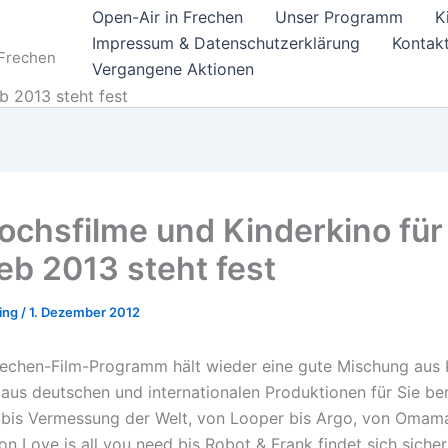
Open-Air in Frechen
Unser Programm
K
Impressum & Datenschutzerklärung
Kontak
 Frechen
Vergangene Aktionen
b 2013 steht fest
ochsfilme und Kinderkino für
eb 2013 steht fest
ting
/
1. Dezember 2012
echen-Film-Programm hält wieder eine gute Mischung aus
aus deutschen und internationalen Produktionen für Sie ber
 bis Vermessung der Welt, von Looper bis Argo, von Omam
n Love is all you need bis Robot & Frank findet sich sicher