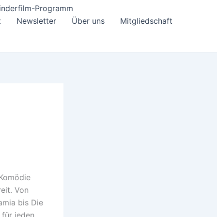
inderfilm-Programm
t
Newsletter
Über uns
Mitgliedschaft
 Komödie
eit. Von
amia bis Die
 für jeden