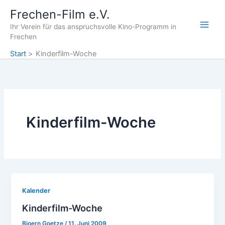
Zum
Frechen-Film e.V.
Inhalt
Ihr Verein für das anspruchsvolle Kino-Programm in
springen
Frechen
Start
Kinderfilm-Woche
Kinderfilm-Woche
Kalender
Kinderfilm-Woche
Bjoern Goetze
/
11. Juni 2009