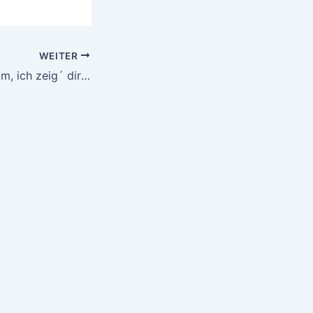
WEITER
Ferienaktion „Komm, ich zeig´ dir meine Welt“