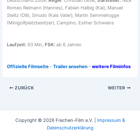
Deutschland 2009,
Regie
: Christian Ditter,
Darsteller:
Nick
Romeo Reimann (Hannes), Fabian Halbig (Kai), Manuel
Steitz (Olli), Smudo (Kais Vater), Martin Semmelrogge
(Minigolfplatzbesitzer), Campino, Esther Schweins
Laufzeit:
93 Min,
FSK:
ab 6 Jahren
Offizielle Filmseite
–
Trailer ansehen
–
weitere Filminfos
ZURÜCK
WEITER
Copyright © 2026 Frechen-Film e.V. |
Impressum &
Datenschutzerklärung